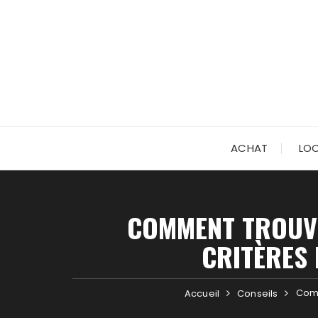
Skip
to
content
ACHAT
LO
COMMENT TROUVE
CRITÈRES 
Comm
Accueil
Conseils