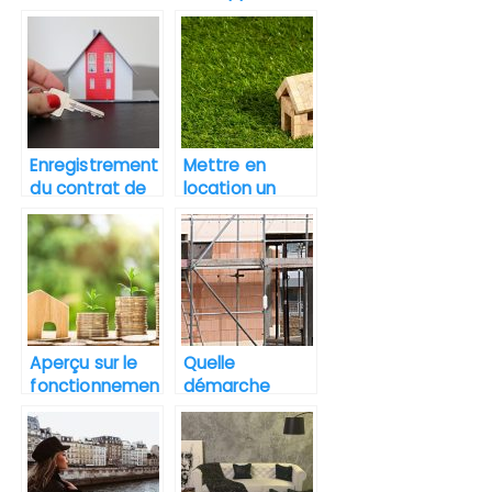
alternative en
diagnostic
matériau pour
immobilier
construire une
maison ?
Enregistrement
Mettre en
du contrat de
location un
location : à qui
bien immobilier.
cela profite-t-
il?
Aperçu sur le
Quelle
fonctionnemen
démarche
t du marché
faut-il
immobilier
enclencher
pour agrandir
sa maison?