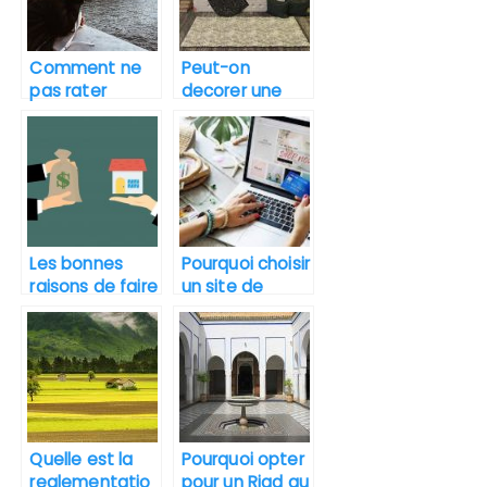
Comment ne
Peut-on
pas rater
decorer une
l’appartement
maison en
idéal en île de
location ?
France ?
Quelles sont
les regles ?
Les bonnes
Pourquoi choisir
raisons de faire
un site de
une inspection
vente en ligne
immobiliere
pour l’achat
d’une maison ?
Quelle est la
Pourquoi opter
reglementatio
pour un Riad au