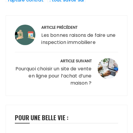
agent
le déroulement
commercial
du transfert de
Navigation
immobilier :
permis de
guide complet
construire pour
de
ARTICLE PRÉCÈDENT
pour protéger
éviter les faux
l’article
Les bonnes raisons de faire une
vos intérêts
pas
inspection immobiliere
financiers
ARTICLE SUIVANT
Pourquoi choisir un site de vente
en ligne pour l’achat d’une
maison ?
POUR UNE BELLE VIE :