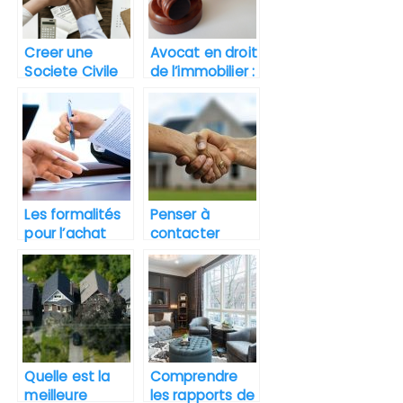
Creer une
Avocat en droit
Societe Civile
de l’immobilier :
Immobiliere :
role et
comment et
avantages
pourquoi ?
Les formalités
Penser à
pour l’achat
contacter
d’un bien
plusieurs
immobilier
agents
immobiliers
pour l’achat
d’un bien.
Quelle est la
Comprendre
meilleure
les rapports de