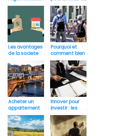
n pour la vente
Maroc ?
d’un terrain
agricole ?
Les avantages
Pourquoi et
de la societe
comment bien
civile
choisir sa
immobiliere
maison de
retraite ?
Acheter un
Innover pour
appartement
investir : les
en Espagne :
technologies
pourquoi et
au service des
comment ?
plateformes
de