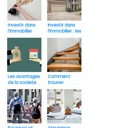
immobilier ?
Investir dans
Investir dans
l’immobilier
l’immobilier : les
haut de
avantages de
gamme en Île-
se faire
de-France :
accompagner
comment s’y
par un
prendre ?
professionnel
Les avantages
Comment
de la societe
trouver
civile
facilement des
immobiliere
bureaux a louer
a Paris ?
Pourquoi et
Assurance