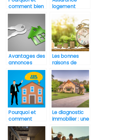
comment bien
logement
choisir sa
d’etudiant :
maison de
avantages et
retraite ?
mode de
realisation
Avantages des
Les bonnes
annonces
raisons de
immobilieres
choisir La
en ligne
Rochelle pour
votre
investissement
immobilier
Pourquoi et
Le diagnostic
comment
immobilier : une
estimer le prix
etape
son
essentielle
appartement ?
pour reussir