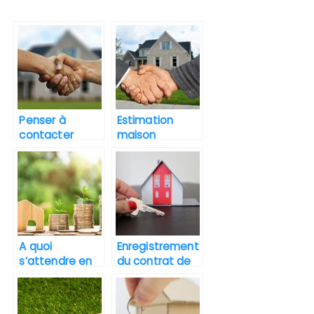
Penser à
Estimation
contacter
maison
plusieurs
Montpellier
agents
pour une
immobiliers
meilleure vente
pour l’achat
d’un bien.
A quoi
Enregistrement
s’attendre en
du contrat de
investissant
location : à qui
dans
cela profite-t-
l’immobilier?
il?