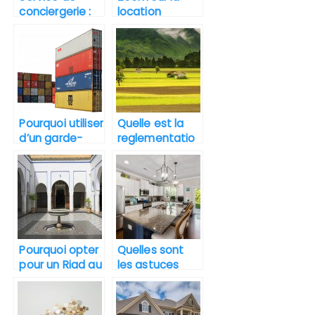
conciergerie :
location
apporter plus
immobilière
de standing à
son
investissement
locatif
Pourquoi utiliser
Quelle est la
d’un garde-
reglementatio
meuble pour
n pour la vente
les etudiants ?
d’un terrain
agricole ?
Pourquoi opter
Quelles sont
pour un Riad au
les astuces
Maroc ?
pour choisir un
meilleur
programme