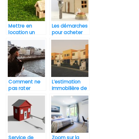
Mettre en
Les démarches
location un
pour acheter
bien immobilier.
une maison
dans Marseille.
Comment ne
L’estimation
pas rater
immobilière de
l’appartement
votre bien,
idéal en île de
pourquoi
France ?
passer par là ?
Service de
Zoom sur la