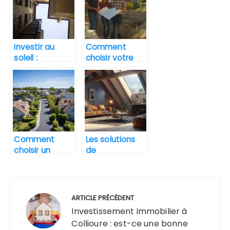
une
transaction
immobiliere
Investir au
Comment
soleil :
choisir votre
appartements
constructeur
à vendre sur la
de maisons
Costa brava
individuelles
pour un projet
personnalisé
adapté à vos
besoins
Comment
Les solutions
évolutifs
choisir un
de
constructeur
climatisation
maison à
ideales quand
Navigation
Nantes pour un
on decide
projet sur
d’amenager
de
ARTICLE PRÉCÈDENT
mesure ?
ses combles
l’article
Investissement immobilier à
Collioure : est-ce une bonne