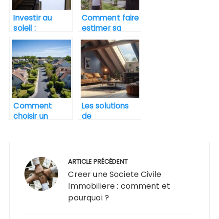
immobilier
immobiliere
Investir au
Comment faire
soleil :
estimer sa
appartements
maison
à vendre sur la
gratuitement
Costa brava
pour
succession ?
Les outils
digitaux à
votre service
Comment
Les solutions
choisir un
de
constructeur
climatisation
maison à
ideales quand
Navigation
Nantes pour un
on decide
projet sur
d’amenager
de
ARTICLE PRÉCÈDENT
mesure ?
ses combles
l’article
Creer une Societe Civile
Immobiliere : comment et
pourquoi ?