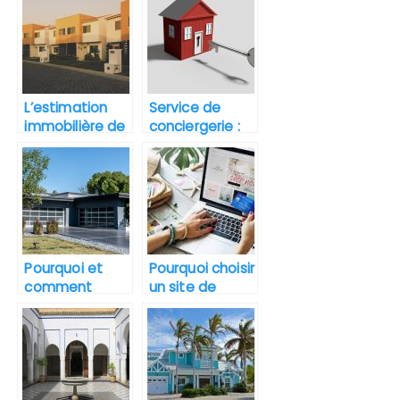
dans Marseille.
biens
immobiliers ?
L’estimation
Service de
immobilière de
conciergerie :
votre bien,
apporter plus
pourquoi
de standing à
passer par là ?
son
investissement
locatif
Pourquoi et
Pourquoi choisir
comment
un site de
effectuer un
vente en ligne
diagnostic
pour l’achat
immobilier ?
d’une maison ?