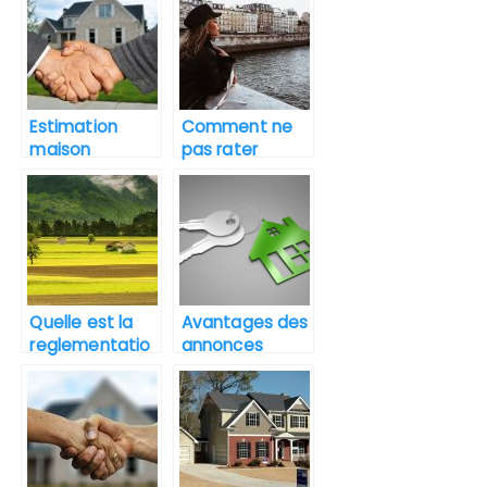
Estimation
Comment ne
maison
pas rater
Montpellier
l’appartement
pour une
idéal en île de
meilleure vente
France ?
Quelle est la
Avantages des
reglementatio
annonces
n pour la vente
immobilieres
d’un terrain
en ligne
agricole ?