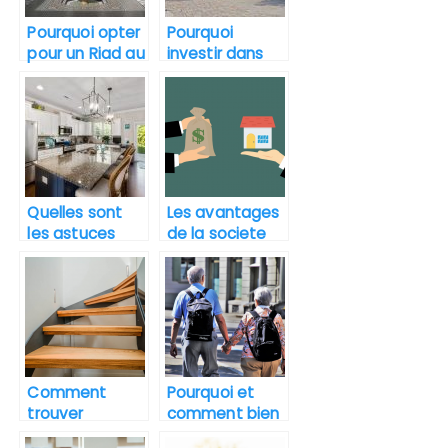
Pourquoi opter
Pourquoi
pour un Riad au
investir dans
Maroc ?
l’immobilier en
Floride ?
Quelles sont
Les avantages
les astuces
de la societe
pour choisir un
civile
meilleur
immobiliere
programme
immobilier ?
Comment
Pourquoi et
trouver
comment bien
facilement des
choisir sa