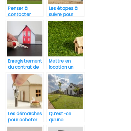
Penser à
Les étapes à
contacter
suivre pour
plusieurs
vendre sa
agents
maison
immobiliers
pour l’achat
d’un bien.
Enregistrement
Mettre en
du contrat de
location un
location : à qui
bien immobilier.
cela profite-t-
il?
Les démarches
Qu’est-ce
pour acheter
qu’une
une maison
estimation de