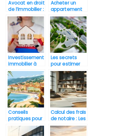
Avocat en droit
Acheter un
de l’immobilier :
appartement
role et
en Espagne :
avantages
pourquoi et
comment ?
Investissement
Les secrets
immobilier à
pour estimer
Collioure : est-
votre bien
ce une bonne
immobilier
affaire ?
comme un
professionnel
Conseils
Calcul des frais
pratiques pour
de notaire : Les
un achat
étapes
d’appartement
essentielles