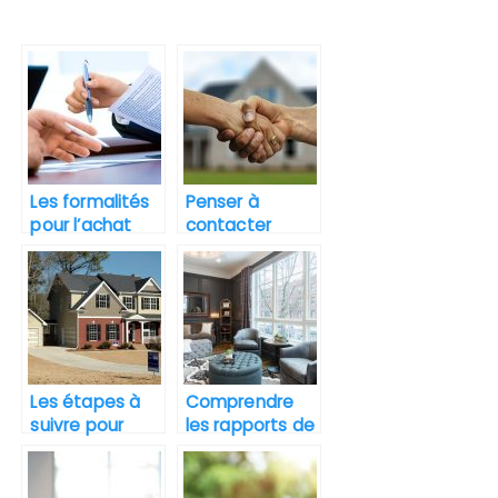
Les formalités
Penser à
pour l’achat
contacter
d’un bien
plusieurs
immobilier
agents
immobiliers
pour l’achat
d’un bien.
Les étapes à
Comprendre
suivre pour
les rapports de
vendre sa
diagnostic
maison
immobilier