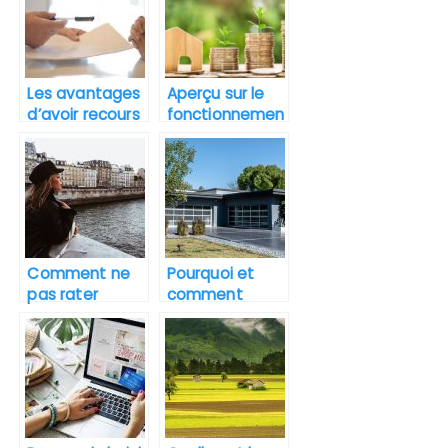
Les avantages
Aperçu sur le
d’avoir recours
fonctionnemen
à une agence
t du marché
immobilière à
immobilier
Nice
Comment ne
Pourquoi et
pas rater
comment
l’appartement
effectuer un
idéal en île de
diagnostic
France ?
immobilier ?