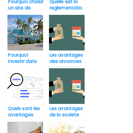
Pourquoi choisir
Quelle est la
un site de
reglementatio
vente en ligne
n pour la vente
pour l’achat
d’un terrain
d’une maison ?
agricole ?
Pourquoi
Les avantages
investir dans
des annonces
l’immobilier en
immobilières
Floride ?
en ligne
Quels sont les
Les avantages
avantages
de la societe
d’un moteur de
civile
recherche
immobiliere