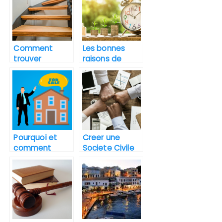
immobilier ?
Comment
Les bonnes
trouver
raisons de
facilement des
choisir La
bureaux a louer
Rochelle pour
a Paris ?
votre
investissement
immobilier
Pourquoi et
Creer une
comment
Societe Civile
estimer le prix
Immobiliere :
son
comment et
appartement ?
pourquoi ?