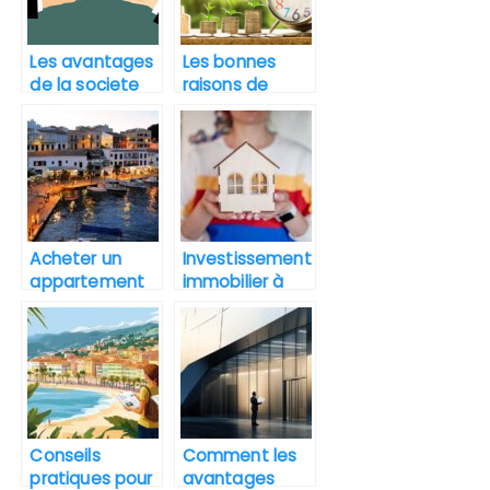
Les avantages
Les bonnes
de la societe
raisons de
civile
choisir La
immobiliere
Rochelle pour
votre
investissement
immobilier
Acheter un
Investissement
appartement
immobilier à
en Espagne :
Collioure : est-
pourquoi et
ce une bonne
comment ?
affaire ?
Conseils
Comment les
pratiques pour
avantages