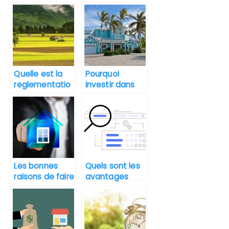
l’appartement
vente en ligne
idéal en île de
pour l’achat
France ?
d’une maison ?
Quelle est la
Pourquoi
reglementatio
investir dans
n pour la vente
l’immobilier en
d’un terrain
Floride ?
agricole ?
Les bonnes
Quels sont les
raisons de faire
avantages
appel à un
d’un moteur de
aménageur ou
recherche
promoteur
immobilier ?
foncier