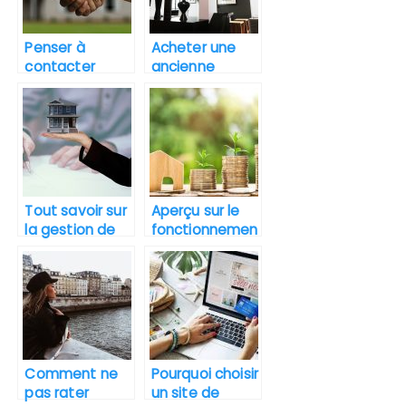
Penser à
Acheter une
contacter
ancienne
plusieurs
construction:
agents
Bonne ou
immobiliers
mauvaise
pour l’achat
idée?
d’un bien.
Tout savoir sur
Aperçu sur le
la gestion de
fonctionnemen
copropriété en
t du marché
gestion
immobilier
immobilière
Comment ne
Pourquoi choisir
pas rater
un site de