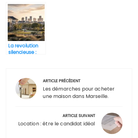
un achat
d’une
d’appartement
hypotheque
sur Nice :
commerciale
astuces et
pour l’achat de
pièges à éviter
sa propriete
commerciale
maximisent
La revolution
votre
silencieuse :
investissement
L’impact du
teletravail sur
Navigation
nos choix
immobiliers
de
ARTICLE PRÉCÈDENT
post-Covid
l’article
Les démarches pour acheter
une maison dans Marseille.
ARTICLE SUIVANT
Location : être le candidat idéal