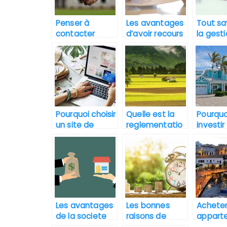
Penser à
Les avantages
Tout sa
contacter
d’avoir recours
la gest
plusieurs
à une agence
copropr
agents
immobilière à
gestion
immobiliers
Nice
immobil
pour l’achat
d’un bien.
Pourquoi choisir
Quelle est la
Pourquo
un site de
reglementatio
investir
vente en ligne
n pour la vente
l’immobi
pour l’achat
d’un terrain
Floride 
d’une maison ?
agricole ?
Les avantages
Les bonnes
Acheter
de la societe
raisons de
appart
civile
choisir La
en Espa