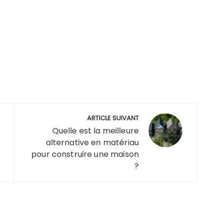
i et
ce une bonne
d’appartement
t ?
affaire ?
sur Nice :
astuces et
pièges à éviter
ARTICLE SUIVANT
Quelle est la meilleure
alternative en matériau
pour construire une maison
?