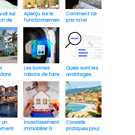
voir sur
Aperçu sur le
Comment ne
ion de
fonctionnemen
pas rater
iété en
t du marché
l’appartement
immobilier
idéal en île de
ière
France ?
i
Les bonnes
Quels sont les
 dans
raisons de faire
avantages
lier en
appel à un
d’un moteur de
?
aménageur ou
recherche
promoteur
immobilier ?
foncier
 un
Investissement
Conseils
ement
immobilier à
pratiques pour
gne :
Collioure : est-
un achat