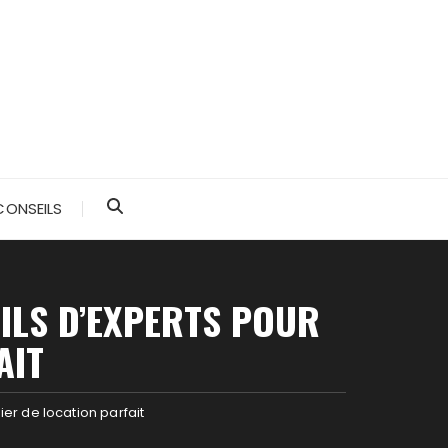
CONSEILS
EILS D’EXPERTS POUR
AIT
ier de location parfait